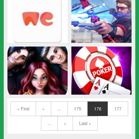
« First
«
...
175
176
177
...
»
Last »