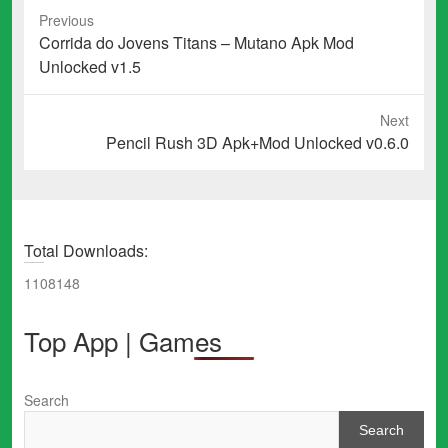
Previous
Previous
Corrida do Jovens Titans – Mutano Apk Mod
post:
Unlocked v1.5
Next
Next
Pencil Rush 3D Apk+Mod Unlocked v0.6.0
post:
Total Downloads:
1108148
Top App | Games
Search
Search